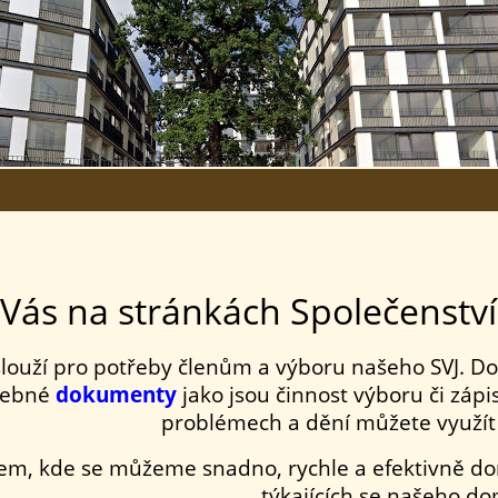
Vás na stránkách Společenství 
louží pro potřeby členům a výboru našeho SVJ. Do
třebné
dokumenty
jako jsou činnost výboru či záp
problémech a dění můžete využít
tem, kde se můžeme snadno, rychle a efektivně do
týkajících se našeho d