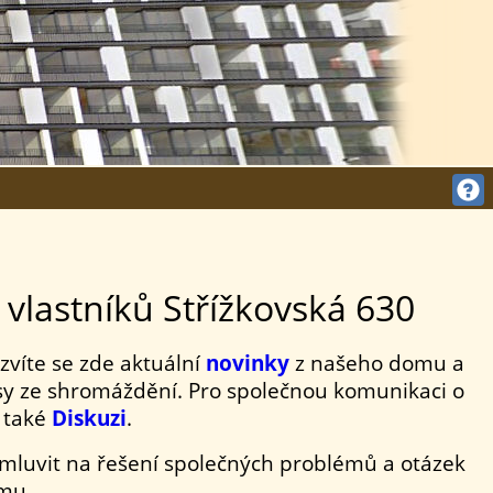

vlastníků Střížkovská 630
zvíte se zde aktuální
novinky
z našeho domu a
isy ze shromáždění. Pro společnou komunikaci o
 také
Diskuzi
.
mluvit na řešení společných problémů a otázek
omu.