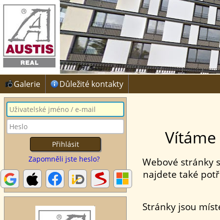
Galerie
Důležité kontakty
Vítáme 
Zapomněli jste heslo?
Webové stránky s
najdete také po
Stránky jsou mís